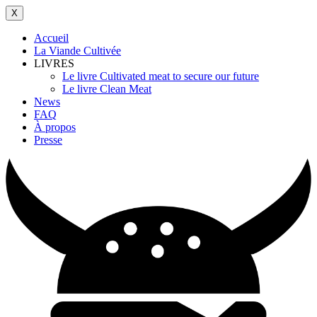
Aller
X
au
contenu
Accueil
principal
La Viande Cultivée
Main
LIVRES
navigation
Le livre Cultivated meat to secure our future
Le livre Clean Meat
News
FAQ
À propos
Presse