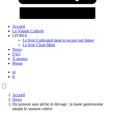
Accueil
La Viande Cultivée
Main
LIVRES
navigation
Le livre Cultivated meat to secure our future
Le livre Clean Meat
News
FAQ
À propos
Presse
nl
fr
Accueil
News
Fils
Du poisson sans pêche ni élevage : la haute gastronomie
d'ariane
adopte le saumon cultivé